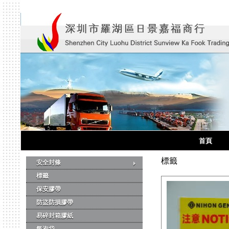
首頁
標籤
安全封條
標籤
保安膠帶
防盜防損膠帶
易碎封箱膠紙