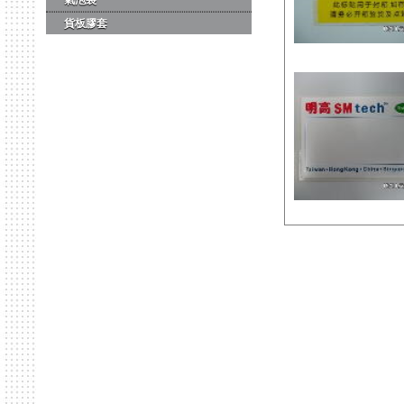
氣泡袋
貨板膠套